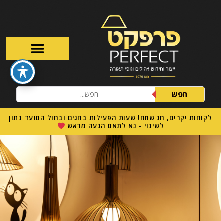
חפש
לקוחות יקרים, חג שמח! שעות הפעילות בחגים ובחול המועד נתון
לשינוי - נא לתאם הגעה מראש