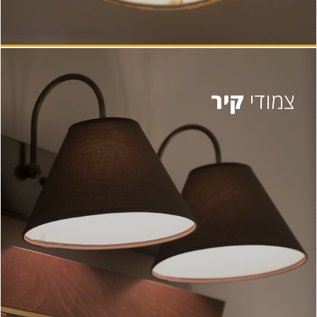
צמודי
קיר