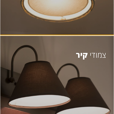
צמודי
קיר