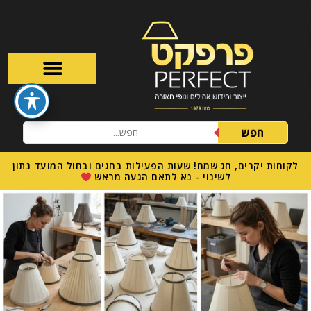
חפש
לקוחות יקרים, חג שמח! שעות הפעילות בחגים ובחול המועד נתון
לשינוי - נא לתאם הגעה מראש