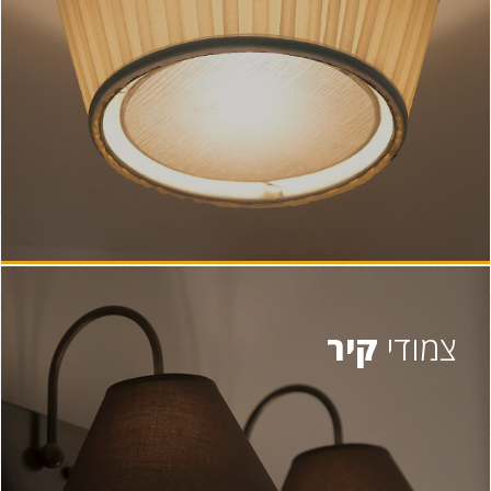
צמודי
קיר