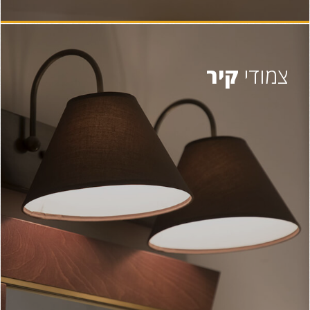
צמודי
קיר