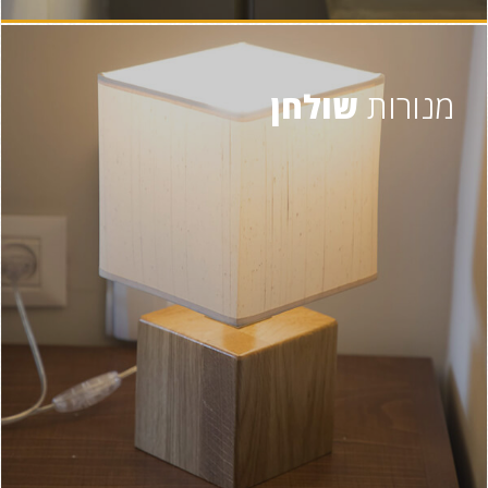
מנורות
שולחן