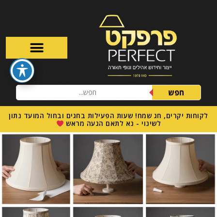
חפש
לקוחות יקרים, חג שמח! שעות הפעילות בחגים ובחול המועד נתון
לשינוי - נא לתאם הגעה מראש