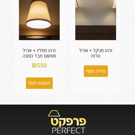
זרוע מניקל + אהיל
זרוע מפליז + אהיל
טרפז
מותאם מבד כותנה
₪
550
מידע נוסף
הוספה לסל