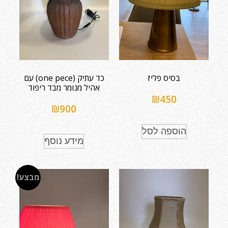
בסיס פליז
כד עתיק (one pece) עם
אהיל מנומר מבד ריפוד
₪
450
₪
900
הוספה לסל
מידע נוסף
מבצע!