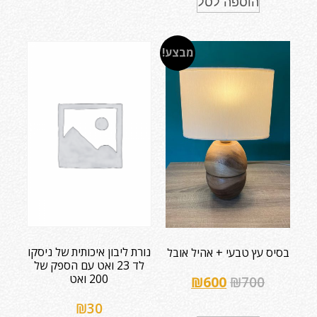
הוספה לסל
מבצע!
נורת ליבון איכותית של ניסקו
בסיס עץ טבעי + אהיל אובל
לד 23 ואט עם הספק של
200 ואט
₪
600
₪
700
₪
30