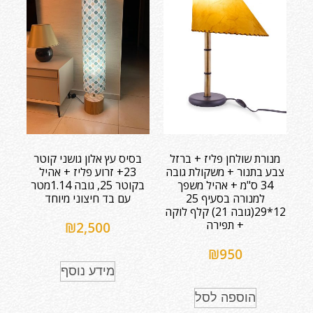
מנורת שולחן פליז + ברזל
בסיס עץ אלון גושני קוטר
צבע בתנור + משקולת גובה
23+ זרוע פליז + אהיל
34 ס"מ + אהיל משפך
בקוטר 25, גובה 1.14מטר
למנורה בסעיף 25
עם בד חיצוני מיוחד
12*29(גובה 21) קלף לוקה
+ תפירה
₪
2,500
₪
950
מידע נוסף
הוספה לסל