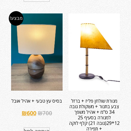
מבצע!
מנורת שולחן פליז + ברזל
בסיס עץ טבעי + אהיל אובל
צבע בתנור + משקולת גובה
34 ס"מ + אהיל משפך
₪
600
₪
700
למנורה בסעיף 25
12*29(גובה 21) קלף לוקה
+ תפירה