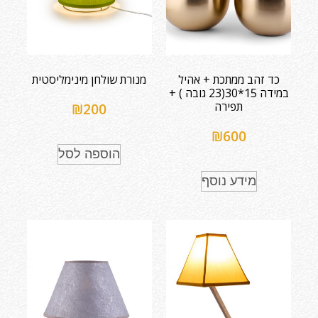
כד זהב ממתכת + אהיל
מנורת שולחן מינימליסטית
במידה 15*30(23 גובה ) +
תפירה
₪
200
₪
600
הוספה לסל
מידע נוסף