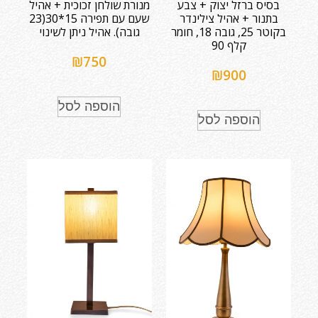
בסיס ברזל יצוק + צבע
מנורת שולחן זכוכית + אהיל
בתנור + אהיל צילינדר
שעם עם תפירה 15*30(23
בקוטר 25, גובה 18, חומר
גובה). אהיל ניתן לשינוי
קלף 90
₪
750
₪
900
הוספה לסל
הוספה לסל