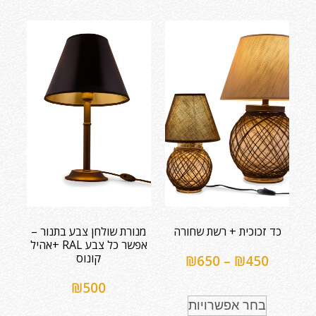
כד זכוכית + רשת שחורה
מנורת שולחן צבע בתנור –
אפשר כל צבע RAL +אהיל
קונוס
₪
650
–
₪
450
₪
500
בחר אפשרויות