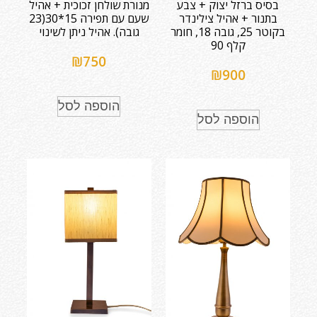
בסיס ברזל יצוק + צבע
מנורת שולחן זכוכית + אהיל
בתנור + אהיל צילינדר
שעם עם תפירה 15*30(23
בקוטר 25, גובה 18, חומר
גובה). אהיל ניתן לשינוי
קלף 90
₪
750
₪
900
הוספה לסל
הוספה לסל