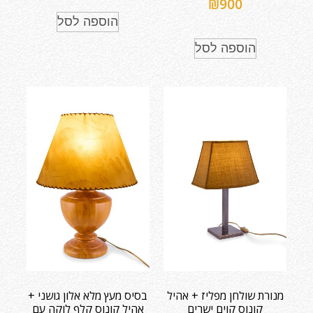
₪
900
הוספה לסל
הוספה לסל
מנורת שולחן מפליז + אהיל
בסיס מעץ מלא אלון גושני +
קונוס קוים ישרים
אהיל קונוס קלף לוקה עם