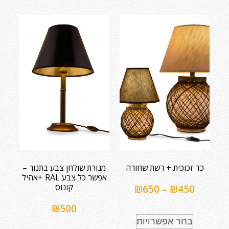
כד זכוכית + רשת שחורה
מנורת שולחן צבע בתנור –
אפשר כל צבע RAL +אהיל
קונוס
₪
650
–
₪
450
₪
500
בחר אפשרויות