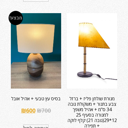
מבצע!
מנורת שולחן פליז + ברזל
בסיס עץ טבעי + אהיל אובל
צבע בתנור + משקולת גובה
34 ס"מ + אהיל משפך
₪
600
₪
700
למנורה בסעיף 25
12*29(גובה 21) קלף לוקה
+ תפירה