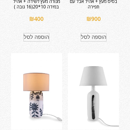
בסיס מעץ + אהיל אבל עם
מנורה מעץ לשידה + אהיל
תפירה
במידה 10*20(16 גובה )
₪
400
₪
900
הוספה לסל
הוספה לסל