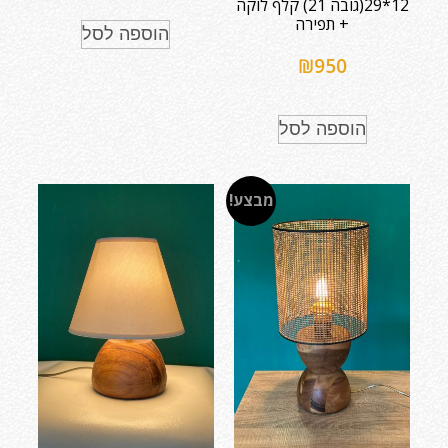
12*29(גובה 21) קלף לוקה
+ תפירה
הוספה לסל
₪
950
הוספה לסל
מבצע!