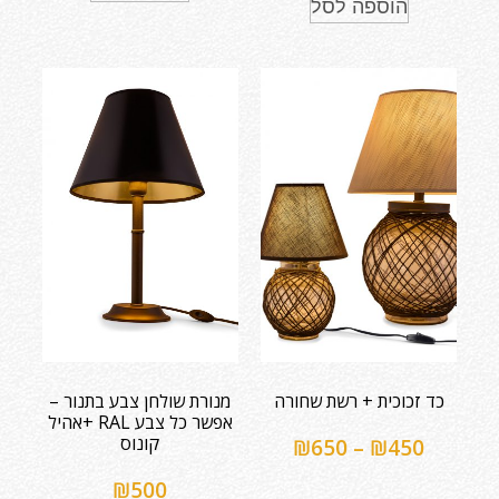
הוספה לסל
כד זכוכית + רשת שחורה
מנורת שולחן צבע בתנור –
אפשר כל צבע RAL +אהיל
קונוס
₪
650
–
₪
450
₪
500