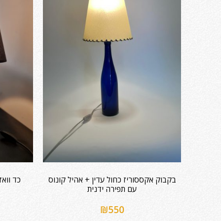
בקבוק אקססוריז כחול עדין + אהיל קונוס
כד ווא
עם תפירה ידנית
₪
550