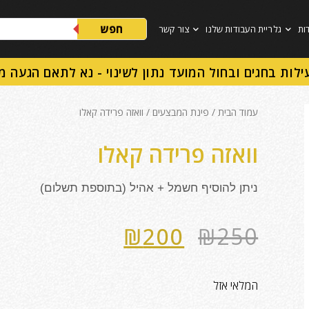
חפש
ות
גלריית העבודות שלנו
צור קשר
ילות בחגים ובחול המועד נתון לשינוי - נא לתאם הגעה 
עמוד הבית
/
פינת המבצעים
/ וואזה פרידה קאלו
וואזה פרידה קאלו
ניתן להוסיף חשמל + אהיל (בתוספת תשלום)
₪
200
₪
250
המלאי אזל