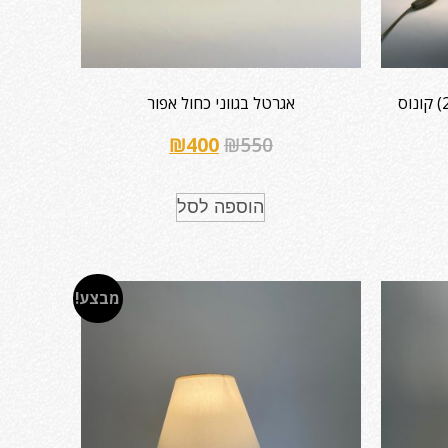
וואזה מנומרת + אהיל 12*25(20) קונוס
אגרטל בגווני כחול אפור
₪
400
₪
550
הוספה לסל
מבצע!