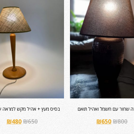
זה שחור עם חשמל ואהיל תואם
בסיס מעץ + אהיל מקש למראה עד
₪
480
₪
650
₪
650
₪
800