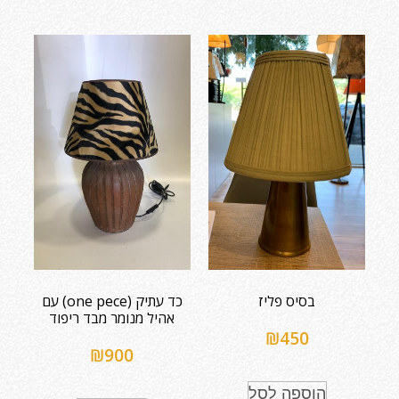
בסיס פליז
כד עתיק (one pece) עם
אהיל מנומר מבד ריפוד
₪
450
₪
900
הוספה לסל