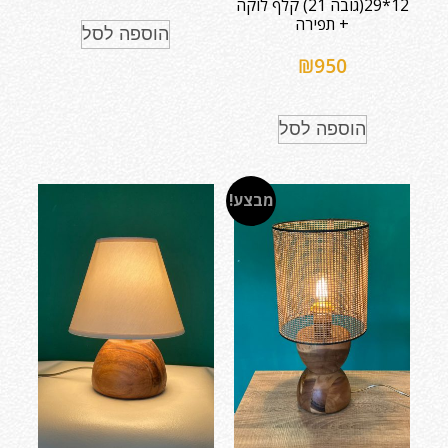
12*29(גובה 21) קלף לוקה
+ תפירה
הוספה לסל
₪
950
הוספה לסל
מבצע!