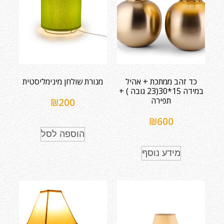
כד זהב ממתכת + אהיל
מנורת שולחן מינימליסטית
במידה 15*30(23 גובה ) +
תפירה
₪
200
₪
600
הוספה לסל
מידע נוסף