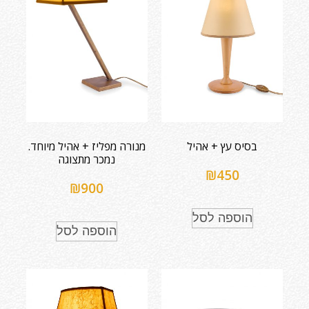
בסיס עץ + אהיל
מנורה מפליז + אהיל מיוחד.
נמכר מתצוגה
₪
450
₪
900
הוספה לסל
הוספה לסל