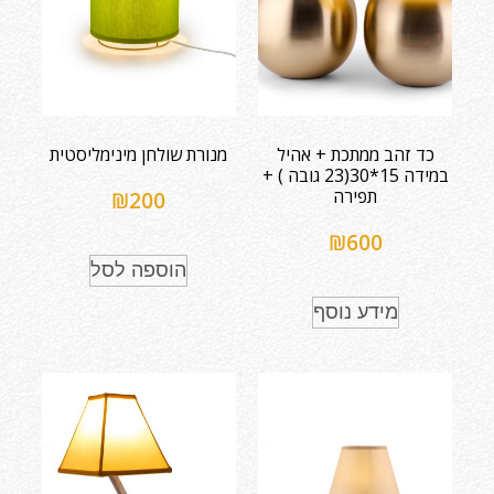
כד זהב ממתכת + אהיל
מנורת שולחן מינימליסטית
במידה 15*30(23 גובה ) +
תפירה
₪
200
₪
600
הוספה לסל
מידע נוסף