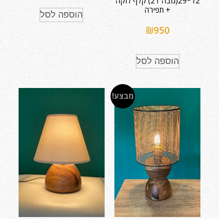
12*29(גובה 21) קלף לוקה
+ תפירה
הוספה לסל
₪
950
הוספה לסל
מבצע!