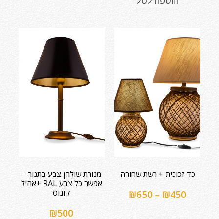
הוספה לסל
כד זכוכית + רשת שחורה
מנורת שולחן צבע בתנור –
אפשר כל צבע RAL +אהיל
קונוס
₪
650
–
₪
450
₪
500