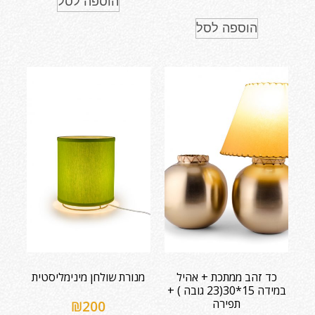
הוספה לסל
הוספה לסל
כד זהב ממתכת + אהיל
מנורת שולחן מינימליסטית
במידה 15*30(23 גובה ) +
תפירה
₪
200