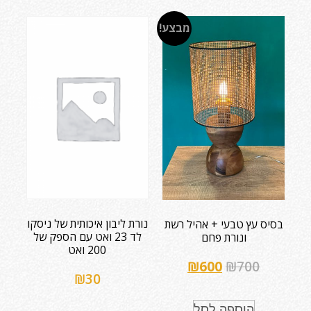
מבצע!
נורת ליבון איכותית של ניסקו
בסיס עץ טבעי + אהיל רשת
לד 23 ואט עם הספק של
ונורת פחם
200 ואט
₪
600
₪
700
₪
30
הוספה לסל