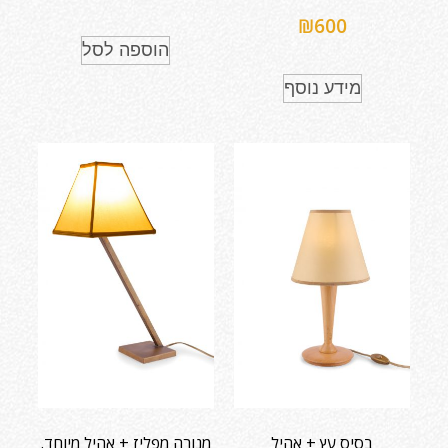
₪
600
הוספה לסל
מידע נוסף
בסיס עץ + אהיל
מנורה מפליז + אהיל מיוחד.